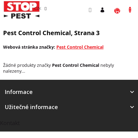
Přejít
NÁKU
na
CZK
obsah
KOŠÍ
Pest Control Chemical
, Strana 3
Webová stránka značky:
Pest Control Chemical
Žádné produkty značky
Pest Control Chemical
nebyly
nalezeny...
Z
á
Informace
p
a
Užitečné informace
t
í
Kontakt