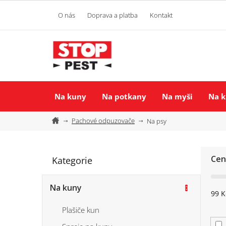
Přejít
na
O nás
Doprava a platba
Kontakt
obsah
Na kuny
Na potkany
Na myši
Na k
Domů
Pachové odpuzovače
Na psy
P
Cen
Kategorie
Přeskočit
o
kategorie
s
Na kuny
t
99
K
r
Plašiče kun
a