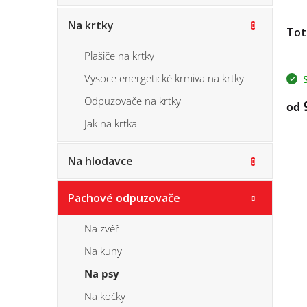
u
o
k
Na krtky
d
Tot
t
u
ů
Plašiče na krtky
k
Vysoce energetické krmiva na krtky
t
ů
Odpuzovače na krtky
od
Jak na krtka
Na hlodavce
Pachové odpuzovače
Na zvěř
Na kuny
Na psy
Na kočky