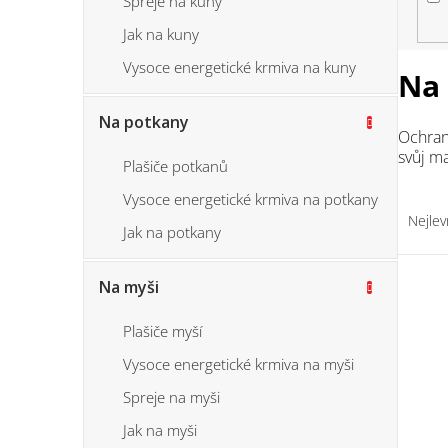
Spreje na kuny
n
n
Jak na kuny
í
Vysoce energetické krmiva na kuny
Na
p
a
Na potkany
n
Ochran
svůj m
e
Plašiče potkanů
l
Ř
Vysoce energetické krmiva na potkany
a
Nejlev
Jak na potkany
z
e
V
Na myši
n
ý
í
p
Plašiče myší
p
i
Vysoce energetické krmiva na myši
r
s
Spreje na myši
o
p
d
Jak na myši
r