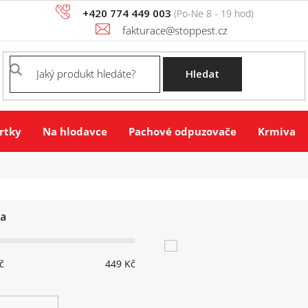
+420 774 449 003
fakturace@stoppest.cz
Hledat
rtky
Na hlodavce
Pachové odpuzovače
Krmiva
a
č
449
Kč