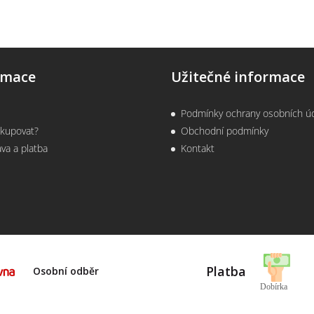
rmace
Užitečné informace
s
Podmínky ochrany osobních ú
akupovat?
Obchodní podmínky
va a platba
Kontakt
Platba
Osobní odběr