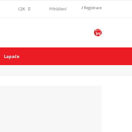
/
Registrace
CZK
Přihlášení
NÁKUPNÍ
KOŠÍK
Lapače