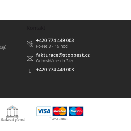
Kontakt
+420 774 449 003
dajů
fakturace
@
stoppest.cz
+420 774 449 003