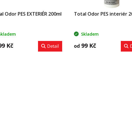
al Odor PES EXTERIÉR 200ml
Total Odor PES interiér 
Skladem
Skladem
99 Kč
99 Kč
od
Detail
D
O
v
l
á
d
a
c
í
p
r
v