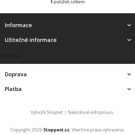
1
položek celkem
O
v
l
Z
á
á
Informace
d
p
a
a
c
Užitečné informace
t
í
í
p
Kontakt
r
v
k
y
Doprava
v
ý
Platba
p
i
s
u
Vytvořil Shoptet
|
Nakódoval eshopGuru
Copyright 2026
Stoppest.cz
. Všechna práva vyhrazena.