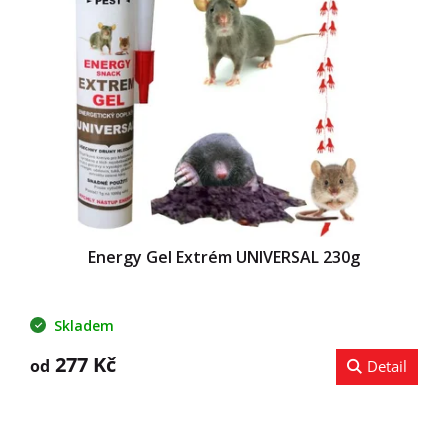
i
u
s
k
p
t
r
ů
o
d
u
k
t
ů
Energy Gel Extrém UNIVERSAL 230g
Skladem
277 Kč
od
Detail