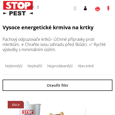
Přejít
NÁKU
na
CZK
obsah
KOŠÍ
Vysoce energetické krmiva na krtky
Pachový odpuzovače krtků– Účinné přípravky proti
mkrtkům. ⭐ Chraňte svou zahradu před škůdci. ✅ Rychlé
výsledky s minimálním úsilím.
Ř
a
Nejlevnější
Nejdražší
Nejprodávanější
Abecedně
z
e
n
Otevřít filtr
í
p
V
r
ý
o
Akce
p
d